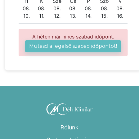
H
K
Sze
Cs
P
Szo
V
08.
08.
08.
08.
08.
08.
08.
10.
11.
12.
13.
14.
15.
16.
A héten már nincs szabad időpont.
Mutasd a legelső szabad időpontot!
Rólunk