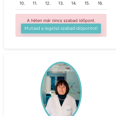
10.
11.
12.
13.
14.
15.
16.
A héten már nincs szabad időpont.
Mutasd a legelső szabad időpontot!