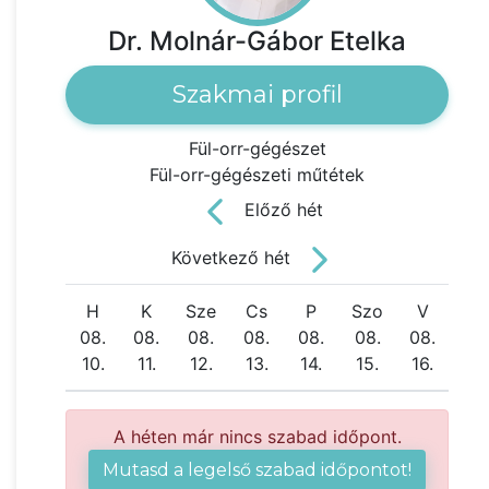
Dr. Molnár-Gábor Etelka
Szakmai profil
Fül-orr-gégészet
Fül-orr-gégészeti műtétek
Előző hét
Következő hét
H
K
Sze
Cs
P
Szo
V
08.
08.
08.
08.
08.
08.
08.
10.
11.
12.
13.
14.
15.
16.
A héten már nincs szabad időpont.
Mutasd a legelső szabad időpontot!