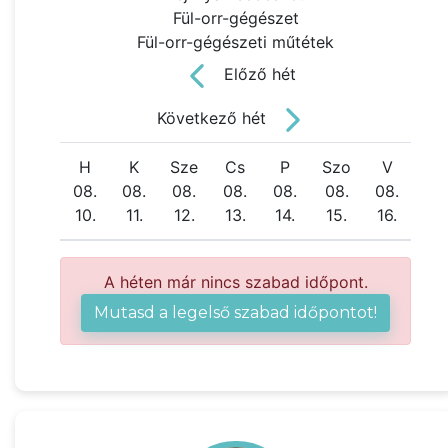
Fül-orr-gégészet
Fül-orr-gégészeti műtétek
Előző hét
Következő hét
H
K
Sze
Cs
P
Szo
V
08.
08.
08.
08.
08.
08.
08.
10.
11.
12.
13.
14.
15.
16.
A héten már nincs szabad időpont.
Mutasd a legelső szabad időpontot!