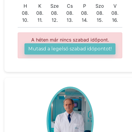
H
K
Sze
Cs
P
Szo
V
08.
08.
08.
08.
08.
08.
08.
10.
11.
12.
13.
14.
15.
16.
A héten már nincs szabad időpont.
Mutasd a legelső szabad időpontot!