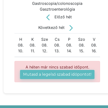
Gastroscopia/colonoscopia
Gasztroenterológia
Előző hét
Következő hét
H
K
Sze
Cs
P
Szo
V
08.
08.
08.
08.
08.
08.
08.
10.
11.
12.
13.
14.
15.
16.
A héten már nincs szabad időpont.
Mutasd a legelső szabad időpontot!