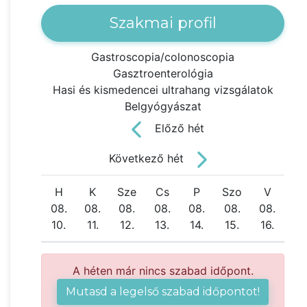
Szakmai profil
Gastroscopia/colonoscopia
Gasztroenterológia
Hasi és kismedencei ultrahang vizsgálatok
Belgyógyászat
Előző hét
Következő hét
H
K
Sze
Cs
P
Szo
V
08.
08.
08.
08.
08.
08.
08.
10.
11.
12.
13.
14.
15.
16.
A héten már nincs szabad időpont.
Mutasd a legelső szabad időpontot!