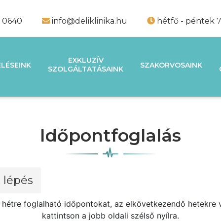
9 0640
info@deliklinika.hu
hétfő - péntek 7
EXKLUZÍV
LÉSEINK
SZAKORVOSAINK
SZOLGÁLTATÁSAINK
Időpontfoglalás
. lépés
 a hétre foglalható időpontokat, az elkövetkezendő hetekr
kattintson a jobb oldali szélső nyílra.