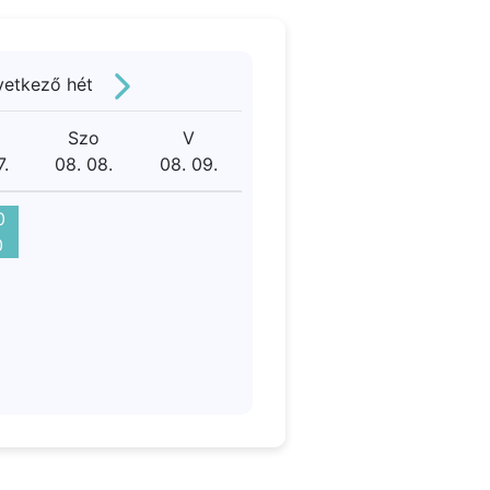
vetkező hét
Szo
V
7.
08. 08.
08. 09.
0
0