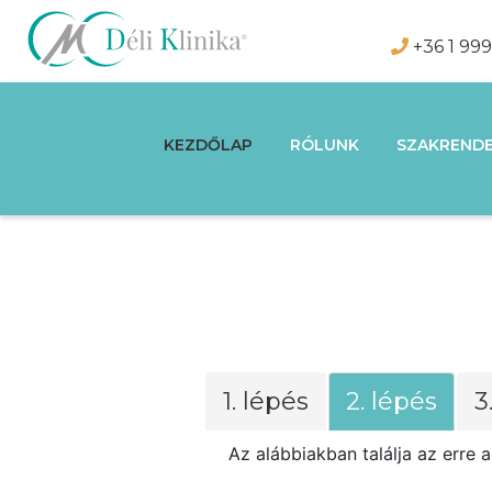
+36 1 99
KEZDŐLAP
RÓLUNK
SZAKRENDE
1. lépés
2. lépés
3
Az alábbiakban találja az erre