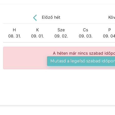
Előző hét
Kö
H
K
Sze
Cs
P
08. 31.
09. 01.
09. 02.
09. 03.
09. 04
A héten már nincs szabad időpo
Mutasd a legelső szabad időpon