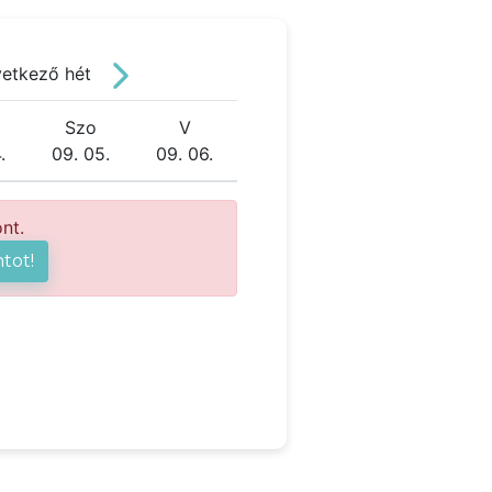
vetkező hét
Szo
V
.
09. 05.
09. 06.
nt.
tot!