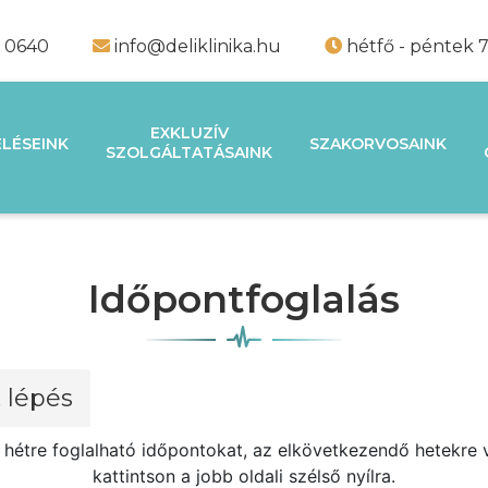
9 0640
info@deliklinika.hu
hétfő - péntek 7
EXKLUZÍV
LÉSEINK
SZAKORVOSAINK
SZOLGÁLTATÁSAINK
Időpontfoglalás
. lépés
 a hétre foglalható időpontokat, az elkövetkezendő hetekr
kattintson a jobb oldali szélső nyílra.