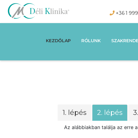
+36 1 99
KEZDŐLAP
RÓLUNK
SZAKRENDE
1. lépés
2. lépés
3
Az alábbiakban találja az erre