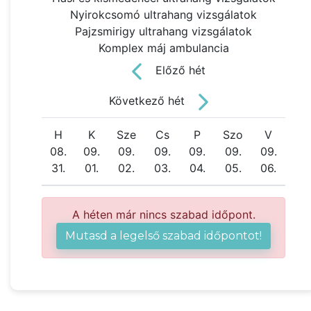
Nyirokcsomó ultrahang vizsgálatok
Pajzsmirigy ultrahang vizsgálatok
Komplex máj ambulancia
Előző hét
Következő hét
H
K
Sze
Cs
P
Szo
V
08.
09.
09.
09.
09.
09.
09.
31.
01.
02.
03.
04.
05.
06.
A héten már nincs szabad időpont.
Mutasd a legelső szabad időpontot!