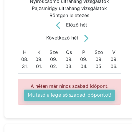
Nyirokcsomó ultrahang vizsgálatok
Pajzsmirigy ultrahang vizsgálatok
Röntgen leletezés
Előző hét
Következő hét
H
K
Sze
Cs
P
Szo
V
08.
09.
09.
09.
09.
09.
09.
31.
01.
02.
03.
04.
05.
06.
A héten már nincs szabad időpont.
Mutasd a legelső szabad időpontot!