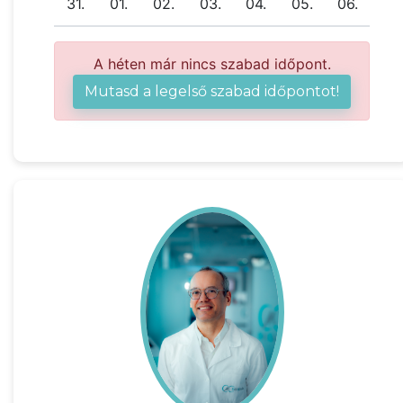
31.
01.
02.
03.
04.
05.
06.
A héten már nincs szabad időpont.
Mutasd a legelső szabad időpontot!