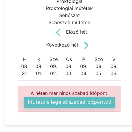
Proktológia
Proktológiai műtétek
Sebészet
Sebészeti műtétek
Előző hét
Következő hét
H
K
Sze
Cs
P
Szo
V
08.
09.
09.
09.
09.
09.
09.
31.
01.
02.
03.
04.
05.
06.
A héten már nincs szabad időpont.
Mutasd a legelső szabad időpontot!