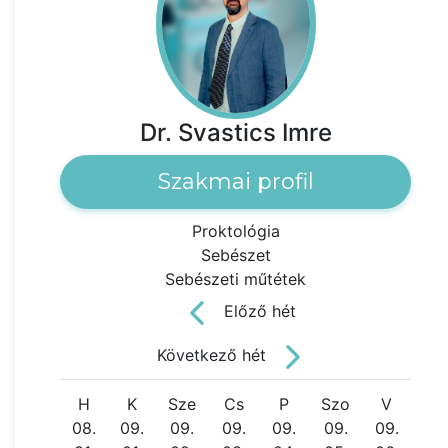
Dr. Svastics Imre
Szakmai profil
Proktológia
Sebészet
Sebészeti műtétek
Előző hét
Következő hét
H
K
Sze
Cs
P
Szo
V
08.
09.
09.
09.
09.
09.
09.