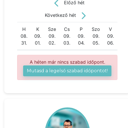
Előző hét
Következő hét
H
K
Sze
Cs
P
Szo
V
08.
09.
09.
09.
09.
09.
09.
31.
01.
02.
03.
04.
05.
06.
A héten már nincs szabad időpont.
Mutasd a legelső szabad időpontot!