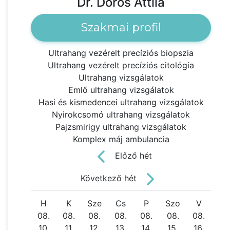
Dr. Doros Attila
Szakmai profil
Ultrahang vezérelt precíziós biopszia
Ultrahang vezérelt precíziós citológia
Ultrahang vizsgálatok
Emlő ultrahang vizsgálatok
Hasi és kismedencei ultrahang vizsgálatok
Nyirokcsomó ultrahang vizsgálatok
Pajzsmirigy ultrahang vizsgálatok
Komplex máj ambulancia
Előző hét
Következő hét
H
K
Sze
Cs
P
Szo
V
08.
08.
08.
08.
08.
08.
08.
10.
11.
12.
13.
14.
15.
16.