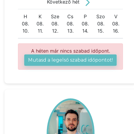
Következő hét
H
K
Sze
Cs
P
Szo
V
08.
08.
08.
08.
08.
08.
08.
10.
11.
12.
13.
14.
15.
16.
A héten már nincs szabad időpont.
Mutasd a legelső szabad időpontot!