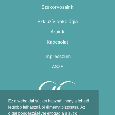
Szakorvosaink
Exkluzív onkológia
Áraink
Kapcsolat
Impresszum
ASZF
Ez a weboldal sütiket használ, hogy a lehető
legjobb felhasználói élményt biztosítsa. Az
oldal böngészésével elfogadja a sütik